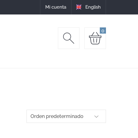
oveja.
Mi cuenta
English
0