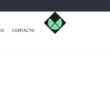
un capricho comprando nuestros quesos de leche cruda de 
EO
CONTACTO