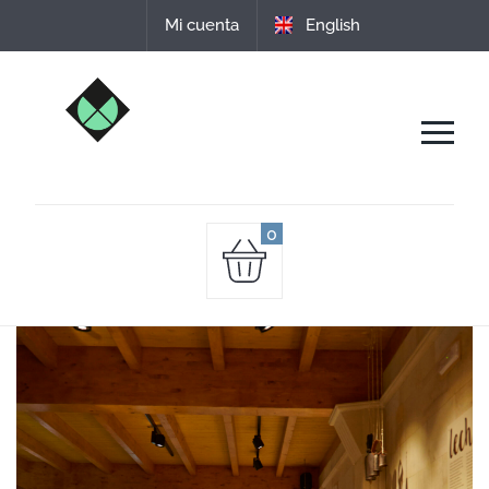
Date un capricho comprando nuestros quesos
Mi cuenta
English
de leche cruda de oveja.
0