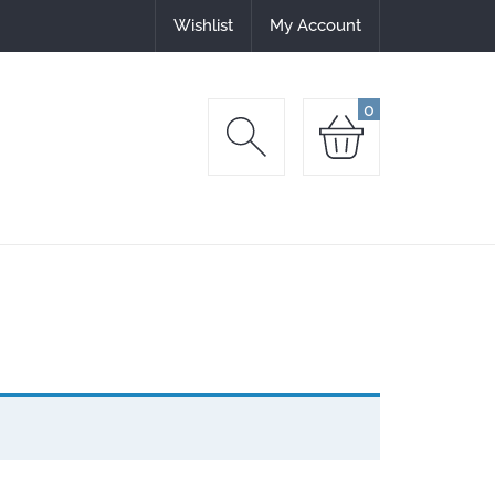
oveja.
Wishlist
My Account
0