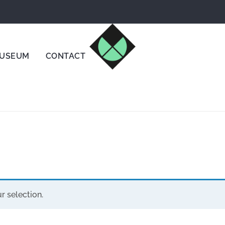
un capricho comprando nuestros quesos de leche cruda de 
USEUM
CONTACT
 selection.