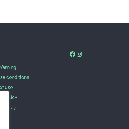
l
Warning
se conditions
of use
s Policy
y Policy